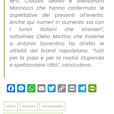
NPV, Claudio Sebillo e Alessandro
Marinacci che hanno confermato le
aspettative dei presenti all’evento.
Anche qui numeri in aumento sia con
i turisti italiani che stranieri”,
sottolinea Clelia Martino che insieme
a Antonio Sorrentino ha diretto le
attività del brand napoletano. “Tutti
per la pizza e per la nostra stupenda
e spettacolare città”, concludono.
Facebook
Messenger
WhatsApp
Email
Twitter
Copy
Print
Teleg
Prin
Link
charity
donazioni
rossopomodoro