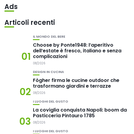
Ads
Articoli recenti
IL MONDO DEL BERE
Choose by Ponte1948: l’aperitivo
dell’estate è fresco, italiano e senza
01
complicazioni
08/2026
DESIGN IN CUCINA
Fògher firma le cucine outdoor che
trasformano giardini e terrazze
02
08/2026
I LUOGHI DEL GUSTO
La coviglia conquista Napoli: boom da
Pasticceria Pintauro 1785
03
08/2026
I LUOGHI DEL GUSTO