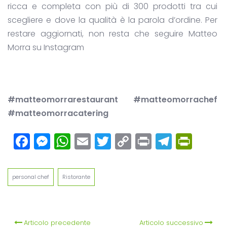
ricca e completa con più di 300 prodotti tra cui
scegliere e dove la qualità è la parola d’ordine. Per
restare aggiornati, non resta che seguire Matteo
Morra su Instagram
#matteomorrarestaurant #matteomorrachef
#matteomorracatering
Facebook
Messenger
WhatsApp
Email
Twitter
Copy
Print
Teleg
Prin
Link
personal chef
Ristorante
Articolo precedente
Articolo successivo