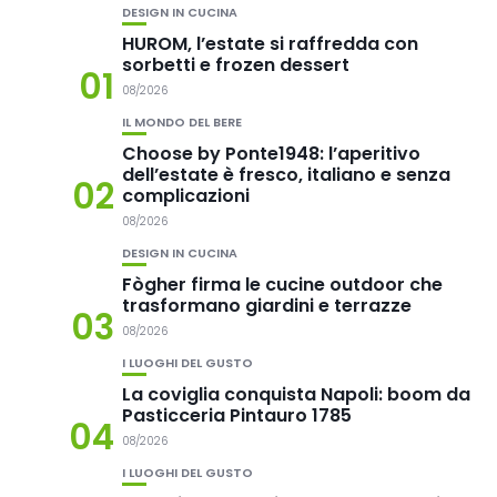
DESIGN IN CUCINA
HUROM, l’estate si raffredda con
sorbetti e frozen dessert
01
08/2026
IL MONDO DEL BERE
Choose by Ponte1948: l’aperitivo
dell’estate è fresco, italiano e senza
02
complicazioni
08/2026
DESIGN IN CUCINA
Fògher firma le cucine outdoor che
trasformano giardini e terrazze
03
08/2026
I LUOGHI DEL GUSTO
La coviglia conquista Napoli: boom da
Pasticceria Pintauro 1785
04
08/2026
I LUOGHI DEL GUSTO