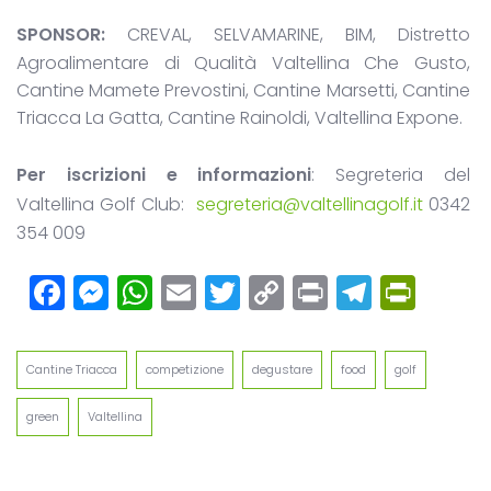
SPONSOR:
CREVAL, SELVAMARINE, BIM, Distretto
Agroalimentare di Qualità Valtellina Che Gusto,
Cantine Mamete Prevostini, Cantine Marsetti, Cantine
Triacca La Gatta, Cantine Rainoldi, Valtellina Expone.
Per iscrizioni e informazioni
: Segreteria del
Valtellina Golf Club:
segreteria@valtellinagolf.it
0342
354 009
Facebook
Messenger
WhatsApp
Email
Twitter
Copy
Print
Teleg
Prin
Link
Cantine Triacca
competizione
degustare
food
golf
green
Valtellina