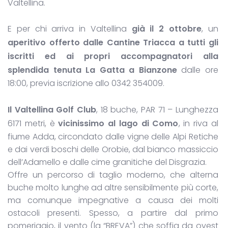
Valtellina.
E per chi arriva in Valtellina
già il 2 ottobre
, un
aperitivo offerto dalle Cantine Triacca a tutti gli
iscritti ed ai propri accompagnatori alla
splendida tenuta La Gatta a Bianzone
dalle ore
18:00, previa iscrizione allo 0342 354009.
Il Valtellina Golf Club
, 18 buche, PAR 71 – Lunghezza
6171 metri, è
vicinissimo al lago di Como
, in riva al
fiume Adda, circondato dalle vigne delle Alpi Retiche
e dai verdi boschi delle Orobie, dal bianco massiccio
dell’Adamello e dalle cime granitiche del Disgrazia.
Offre un percorso di taglio moderno, che alterna
buche molto lunghe ad altre sensibilmente più corte,
ma comunque impegnative a causa dei molti
ostacoli presenti. Spesso, a partire dal primo
pomeriggio, il vento (la “BREVA”) che soffia da ovest