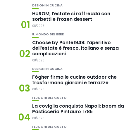
DESIGN IN CUCINA
HUROM, l’estate si raffredda con
sorbetti e frozen dessert
01
08/2026
IL MONDO DEL BERE
Choose by Ponte1948: l’aperitivo
dell’estate è fresco, italiano e senza
02
complicazioni
08/2026
DESIGN IN CUCINA
Fògher firma le cucine outdoor che
trasformano giardini e terrazze
03
08/2026
I LUOGHI DEL GUSTO
La coviglia conquista Napoli: boom da
Pasticceria Pintauro 1785
04
08/2026
I LUOGHI DEL GUSTO