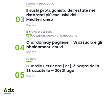
I LUOGHI DEL GUSTO
Il sushi protagonista dell’estate nei
ristoranti più esclusivi del
03
Mediterraneo
08/2026
IL MONDO DEL BERE
LE ECCELLENZE ENOGASTRONOMICHE
Chardonnay pugliese: il Vrazzuolo e gli
04
abbinamenti estivi
08/2026
EVENTI
Guardia Perticara (PZ), è Sagra della
Strazzatella – 20/21 ago
05
08/2026
Ads