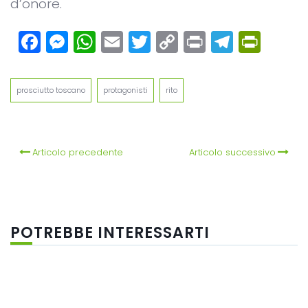
d’onore.
Facebook
Messenger
WhatsApp
Email
Twitter
Copy
Print
Teleg
Prin
Link
prosciutto toscano
protagonisti
rito
Articolo precedente
Articolo successivo
POTREBBE INTERESSARTI