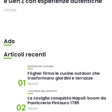
e Gen Z con esperienze autentiche
07/2026
Ads
Articoli recenti
DESIGN IN CUCINA
Fògher firma le cucine outdoor che
trasformano giardini e terrazze
01
08/2026
I LUOGHI DEL GUSTO
La coviglia conquista Napoli: boom da
Pasticceria Pintauro 1785
02
08/2026