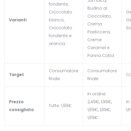
Jamaica,
fondente,
Budino al
Cioccolato
Ge
Cioccolato,
Varianti
bianco,
Ge
Crema
Cioccolato
So
Pasticcera,
fondente e
Creme
arancia
Caramel e
Panna Cotta
Consumatore
Consumatore
Target
Co
finale
finale
In ordine:
Prezzo
2,49€, 1,99€,
In
Tutte: 1,99€
consigliato
1,69€, 1,69€,
1,
1,69€