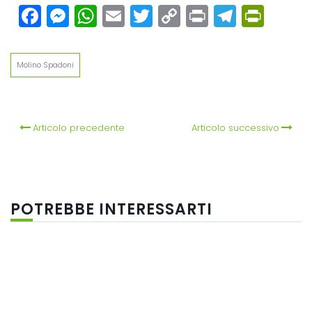
Facebook
Messenger
WhatsApp
Email
Twitter
Copy
Print
Teleg
Prin
Link
Molino Spadoni
Articolo precedente
Articolo successivo
POTREBBE INTERESSARTI