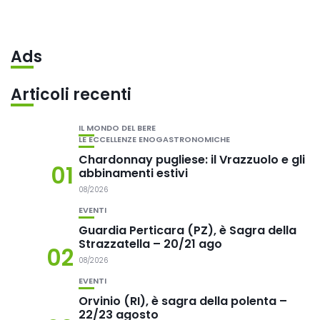
Ads
Articoli recenti
IL MONDO DEL BERE
LE ECCELLENZE ENOGASTRONOMICHE
Chardonnay pugliese: il Vrazzuolo e gli
01
abbinamenti estivi
08/2026
EVENTI
Guardia Perticara (PZ), è Sagra della
Strazzatella – 20/21 ago
02
08/2026
EVENTI
Orvinio (RI), è sagra della polenta –
22/23 agosto