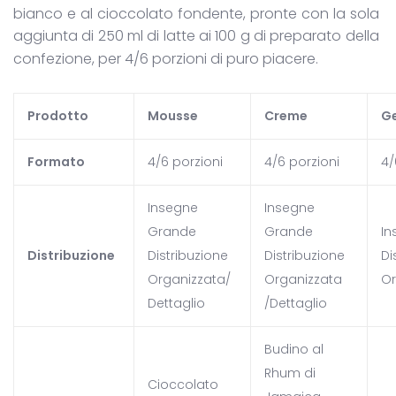
bianco e al cioccolato fondente, pronte con la sola
aggiunta di 250 ml di latte ai 100 g di preparato della
confezione, per 4/6 porzioni di puro piacere.
Prodotto
Mousse
Creme
Ge
Formato
4/6 porzioni
4/6 porzioni
4/
Insegne
Insegne
Grande
Grande
In
Distribuzione
Distribuzione
Distribuzione
Di
Organizzata/
Organizzata
Or
Dettaglio
/Dettaglio
Budino al
Rhum di
Cioccolato