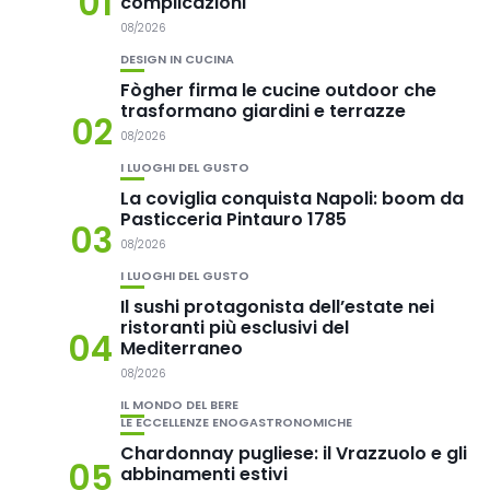
01
complicazioni
08/2026
DESIGN IN CUCINA
Fògher firma le cucine outdoor che
trasformano giardini e terrazze
02
08/2026
I LUOGHI DEL GUSTO
La coviglia conquista Napoli: boom da
Pasticceria Pintauro 1785
03
08/2026
I LUOGHI DEL GUSTO
Il sushi protagonista dell’estate nei
ristoranti più esclusivi del
04
Mediterraneo
08/2026
IL MONDO DEL BERE
LE ECCELLENZE ENOGASTRONOMICHE
Chardonnay pugliese: il Vrazzuolo e gli
05
abbinamenti estivi