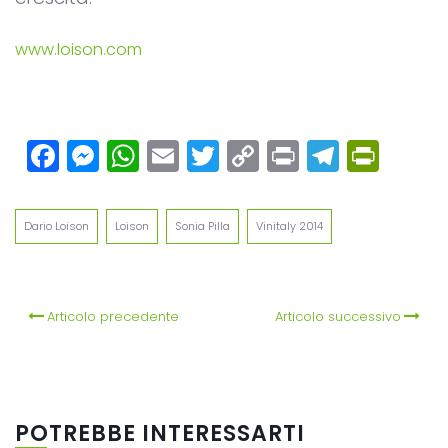
www.loison.com
Facebook
Messenger
WhatsApp
Email
Twitter
Copy
Print
Teleg
Prin
Link
Dario Loison
Loison
Sonia Pilla
Vinitaly 2014
Articolo precedente
Articolo successivo
POTREBBE INTERESSARTI