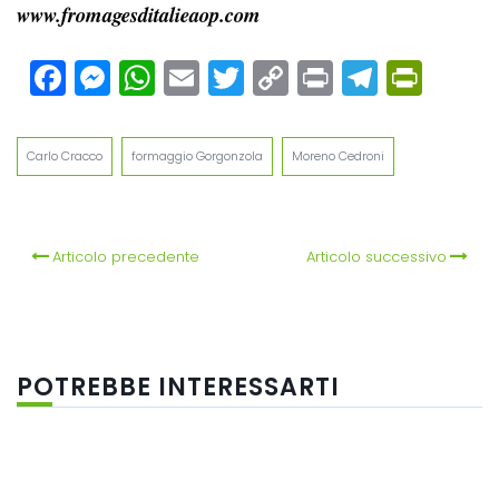
www.fromagesditalieaop.com
Facebook
Messenger
WhatsApp
Email
Twitter
Copy
Print
Teleg
Prin
Link
Carlo Cracco
formaggio Gorgonzola
Moreno Cedroni
Articolo precedente
Articolo successivo
POTREBBE INTERESSARTI