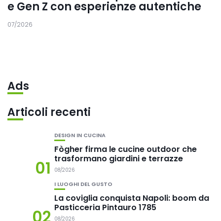
e Gen Z con esperienze autentiche
07/2026
Ads
Articoli recenti
DESIGN IN CUCINA
Fògher firma le cucine outdoor che
trasformano giardini e terrazze
01
08/2026
I LUOGHI DEL GUSTO
La coviglia conquista Napoli: boom da
Pasticceria Pintauro 1785
02
08/2026