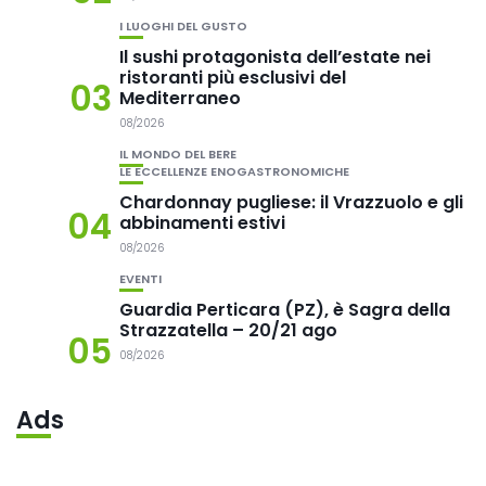
I LUOGHI DEL GUSTO
Il sushi protagonista dell’estate nei
ristoranti più esclusivi del
03
Mediterraneo
08/2026
IL MONDO DEL BERE
LE ECCELLENZE ENOGASTRONOMICHE
Chardonnay pugliese: il Vrazzuolo e gli
04
abbinamenti estivi
08/2026
EVENTI
Guardia Perticara (PZ), è Sagra della
Strazzatella – 20/21 ago
05
08/2026
Ads