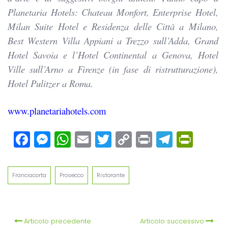
Planetaria Hotels: Chateau Monfort, Enterprise Hotel,
Milan Suite Hotel e Residenza delle Città a Milano,
Best Western Villa Appiani a Trezzo sull’Adda, Grand
Hotel Savoia e l’Hotel Continental a Genova, Hotel
Ville sull’Arno a Firenze (in fase di ristrutturazione),
Hotel Pulitzer a Roma.
www.planetariahotels.com
Facebook
Messenger
WhatsApp
Email
Twitter
Copy
Print
Teleg
Prin
Link
Franciacorta
Prosecco
Ristorante
Articolo precedente
Articolo successivo