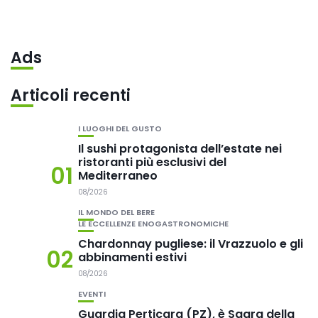
Ads
Articoli recenti
I LUOGHI DEL GUSTO
Il sushi protagonista dell’estate nei
ristoranti più esclusivi del
01
Mediterraneo
08/2026
IL MONDO DEL BERE
LE ECCELLENZE ENOGASTRONOMICHE
Chardonnay pugliese: il Vrazzuolo e gli
02
abbinamenti estivi
08/2026
EVENTI
Guardia Perticara (PZ), è Sagra della