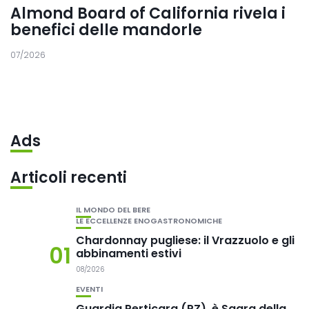
Almond Board of California rivela i
benefici delle mandorle
07/2026
Ads
Articoli recenti
IL MONDO DEL BERE
LE ECCELLENZE ENOGASTRONOMICHE
Chardonnay pugliese: il Vrazzuolo e gli
01
abbinamenti estivi
08/2026
EVENTI
Guardia Perticara (PZ), è Sagra della