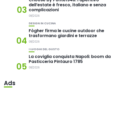
dell’estate è fresco, italiano e senza
03
complicazioni
08/2026
DESIGN IN CUCINA
Fògher firma le cucine outdoor che
trasformano giardini e terrazze
04
08/2026
I LUOGHI DEL GUSTO
La coviglia conquista Napoli: boom da
Pasticceria Pintauro 1785
05
08/2026
Ads