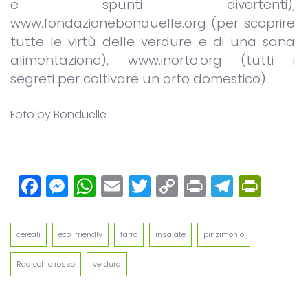
e spunti divertenti),
www.fondazionebonduelle.org (per scoprire
tutte le virtù delle verdure e di una sana
alimentazione), www.inorto.org (tutti i
segreti per coltivare un orto domestico).
Foto by Bonduelle
Facebook
Messenger
WhatsApp
Email
Twitter
Copy
Print
Teleg
Prin
Link
cereali
eco-friendly
farro
insalate
pinzimonio
Radicchio rosso
verdura