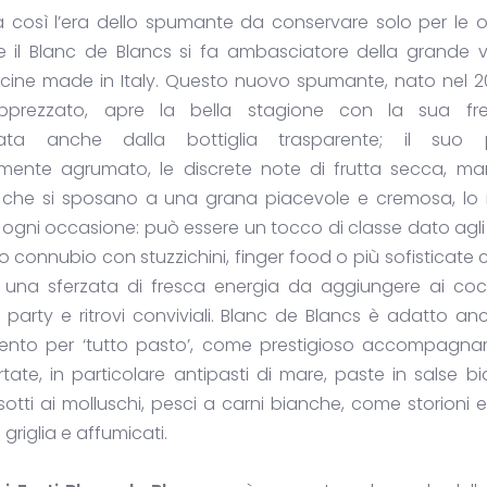
 così l’era dello spumante da conservare solo per le o
 e il Blanc de Blancs si fa ambasciatore della grande ve
licine made in Italy. Questo nuovo spumante, nato nel 2
pprezzato, apre la bella stagione con la sua fr
ata anche dalla bottiglia trasparente; il suo 
mente agrumato, le discrete note di frutta secca, ma
 che si sposano a una grana piacevole e cremosa, lo
ogni occasione: può essere un tocco di classe dato agli a
to connubio con stuzzichini, finger food o più sofisticate c
 una sferzata di fresca energia da aggiungere ai cockt
e party e ritrovi conviviali. Blanc de Blancs è adatto a
nto per ‘tutto pasto’, come prestigioso accompagn
tate, in particolare antipasti di mare, paste in salse b
sotti ai molluschi, pesci a carni bianche, come storioni 
la griglia e affumicati.