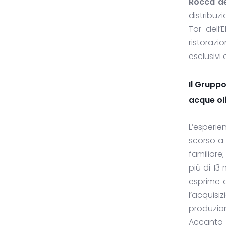
Rocca de
distribuz
Tor dell’
ristorazi
esclusivi 
Il Gruppo
acque oli
L’esperie
scorso a 
familiare
più di 13
esprime a
l’acquisi
produzion
Accanto 