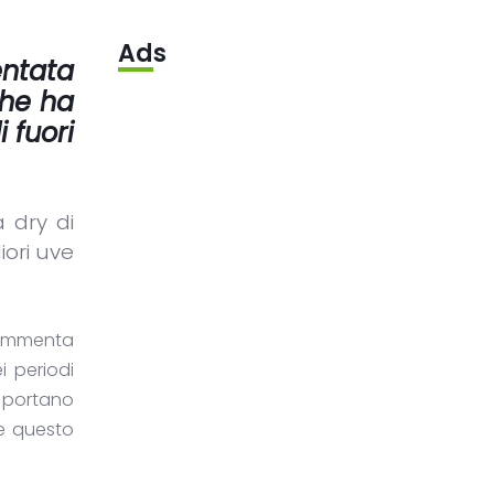
Ads
entata
che ha
i fuori
a dry di
ori uve
 commenta
 periodi
e portano
re questo