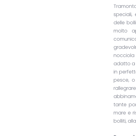
Tramonta
speciali,
delle bol
molto a
comunic
gradevol
nocciola
adatto a 
in perfet
pesce, o
rallegrar
abbiname
tante por
mare e ri
bolliti, al