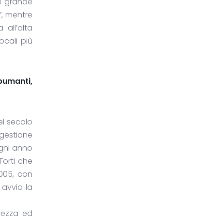
a grande
”, mentre
 all’alta
ocali più
spumanti,
el secolo
 gestione
ogni anno
Forti che
2005, con
 avvia la
urezza ed