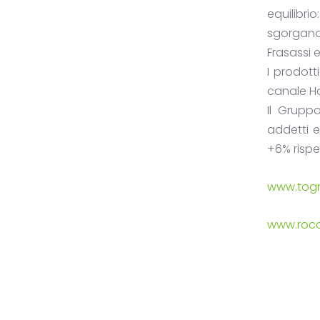
equilibr
sgorgano
Frasassi 
I prodott
canale Ho
Il Grupp
addetti e
+6% rispe
www.togni
www.rocca