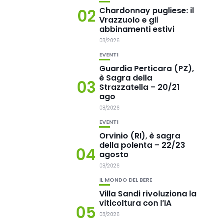
Chardonnay pugliese: il
02
Vrazzuolo e gli
abbinamenti estivi
08/2026
EVENTI
Guardia Perticara (PZ),
è Sagra della
03
Strazzatella – 20/21
ago
08/2026
EVENTI
Orvinio (RI), è sagra
della polenta – 22/23
04
agosto
08/2026
IL MONDO DEL BERE
Villa Sandi rivoluziona la
viticoltura con l’IA
05
08/2026