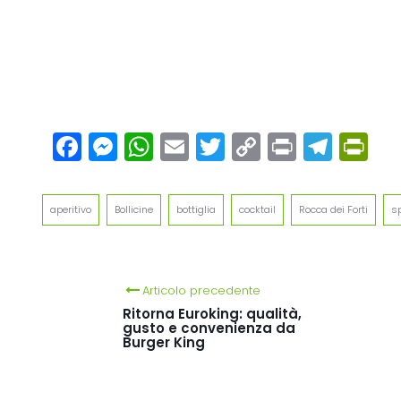
Facebook
Messenger
WhatsApp
Email
Twitter
Copy
Print
Tel
Pr
Link
aperitivo
Bollicine
bottiglia
cocktail
Rocca dei Forti
s
Articolo precedente
Ritorna Euroking: qualità,
gusto e convenienza da
Burger King