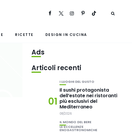
RE
RICETTE
DESIGN IN CUCINA
Ads
Articoli recenti
I LUOGHI DEL GUSTO
Il sushi protagonista
dell’estate nei ristoranti
01
più esclusivi del
Mediterraneo
08/2026
IL MONDO DEL BERE
LE ECCELLENZE
ENOGASTRONOMICHE