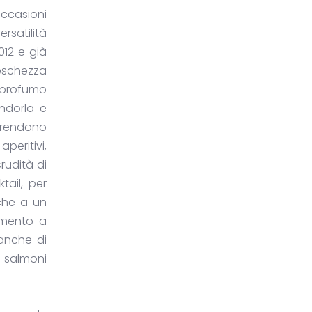
ccasioni
rsatilità
012 e già
eschezza
profumo
ndorla e
 rendono
peritivi,
rudità di
ail, per
nche a un
amento a
ianche di
e salmoni