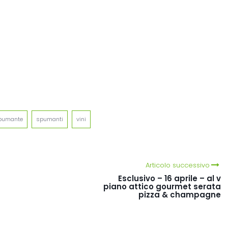
egram
intFriendly
pumante
spumanti
vini
Articolo successivo
Esclusivo – 16 aprile – al v
piano attico gourmet serata
pizza & champagne