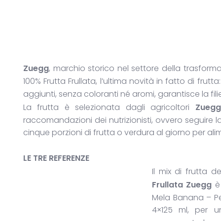
Zuegg
, marchio storico nel settore della trasforma
100% Frutta Frullata, l’ultima novità in fatto di frutt
aggiunti, senza coloranti né aromi, garantisce la fil
La frutta è selezionata dagli agricoltori
Zuegg
raccomandazioni dei nutrizionisti, ovvero seguire 
cinque porzioni di frutta o verdura al giorno per ali
LE TRE REFERENZE
Il mix di frutta
Frullata Zuegg
è 
Mela Banana – Pe
4×125 ml, per 