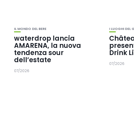
IL MONDO DEL BERE
I LUOGHI DEL
waterdrop lancia
Châtea
AMARENA, la nuova
presen
tendenza sour
Drink L
dell’estate
07/2026
07/2026