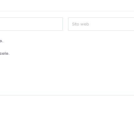
o.
colo.