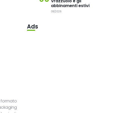
Vrazzuolo e gli
abbinamenti estivi
08/2026
Ads
 formato
ackaging