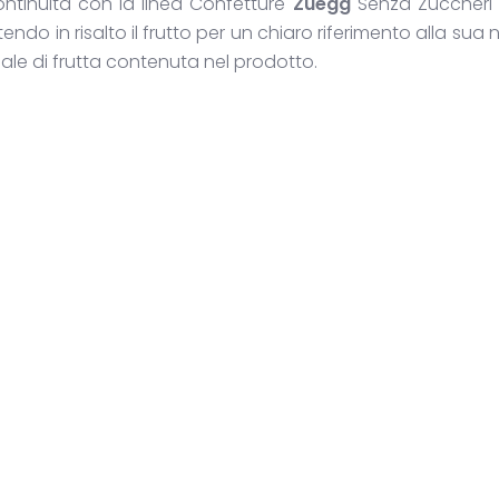
ntinuità con la linea Confetture
Zuegg
Senza Zuccheri 
endo in risalto il frutto per un chiaro riferimento alla sua 
uale di frutta contenuta nel prodotto.
egram
intFriendly