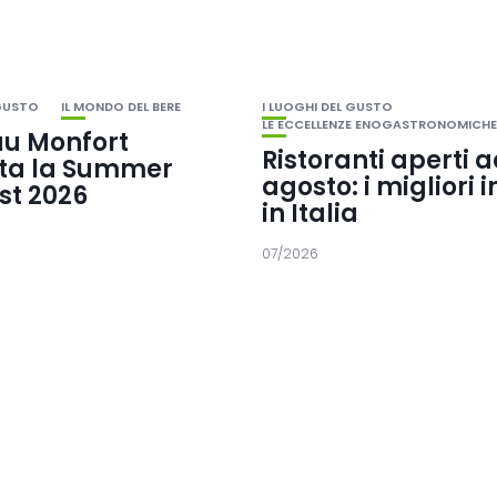
 GUSTO
IL MONDO DEL BERE
I LUOGHI DEL GUSTO
LE ECCELLENZE ENOGASTRONOMICHE
u Monfort
Ristoranti aperti 
ta la Summer
agosto: i migliori i
ist 2026
in Italia
07/2026