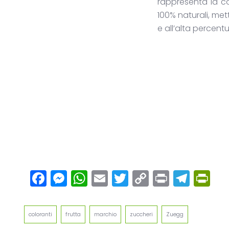
rappresenta la co
100% naturali, mett
e all’alta percent
Facebook
Messenger
WhatsApp
Email
Twitter
Copy
Print
Tel
Pr
Link
coloranti
frutta
marchio
zuccheri
Zuegg