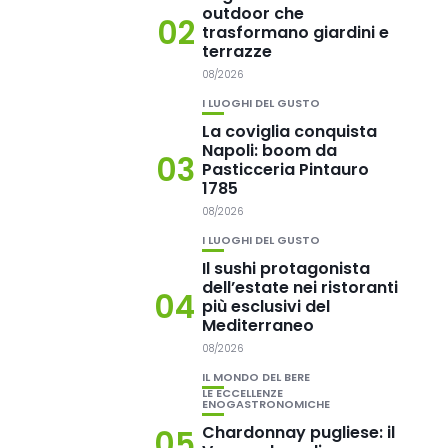
outdoor che
02
trasformano giardini e
terrazze
08/2026
I LUOGHI DEL GUSTO
La coviglia conquista
Napoli: boom da
03
Pasticceria Pintauro
1785
08/2026
I LUOGHI DEL GUSTO
Il sushi protagonista
dell’estate nei ristoranti
04
più esclusivi del
Mediterraneo
08/2026
IL MONDO DEL BERE
LE ECCELLENZE
ENOGASTRONOMICHE
Chardonnay pugliese: il
05