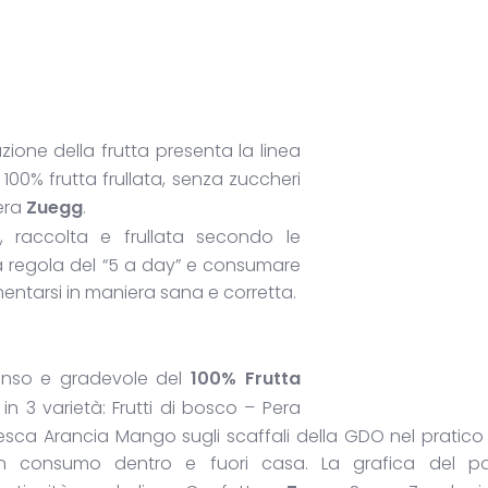
zione della frutta presenta la linea
a: 100% frutta frullata, senza zuccheri
iera
Zuegg
.
, raccolta e frullata secondo le
la regola del “5 a day” e consumare
mentarsi in maniera sana e corretta.
 denso e gradevole del
100% Frutta
in 3 varietà: Frutti di bosco – Pera
sca Arancia Mango sugli scaffali della GDO nel pratico
un consumo dentro e fuori casa. La grafica del p