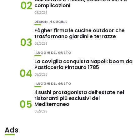
02
complicazioni
08/2026
DESIGN IN CUCINA
Fògher firma le cucine outdoor che
trasformano giardini e terrazze
03
08/2026
I LUOGHI DEL GUSTO
La coviglia conquista Napoli: boom da
Pasticceria Pintauro 1785
04
08/2026
I LUOGHI DEL GUSTO
Il sushi protagonista dell’estate nei
ristoranti più esclusivi del
05
Mediterraneo
08/2026
Ads