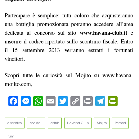
Partecipare è semplice: tutti coloro che acquisteranno
una bottiglia promozionata potranno accedere all’area
www.havana-club.it
dedicata al concorso sul sito
e
inserire il codice riportato sullo scontrino fiscale. Entro
il 15 settembre 2013 verranno estratti i fortunati
vincitori.
Scopri tutte le curiosità sul Mojito su www.havana-
mojito.com,
Facebook
Messenger
WhatsApp
Email
Twitter
Copy
Print
Teleg
Prin
Link
aperitivo
cocktail
drink
Havana Club
Mojito
Pernod
rum