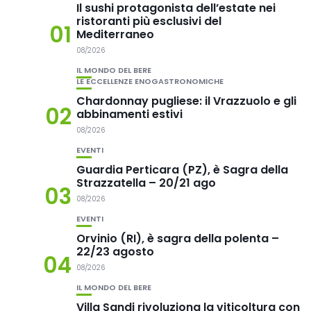
Il sushi protagonista dell’estate nei
ristoranti più esclusivi del
01
Mediterraneo
08/2026
IL MONDO DEL BERE
LE ECCELLENZE ENOGASTRONOMICHE
Chardonnay pugliese: il Vrazzuolo e gli
02
abbinamenti estivi
08/2026
EVENTI
Guardia Perticara (PZ), è Sagra della
Strazzatella – 20/21 ago
03
08/2026
EVENTI
Orvinio (RI), è sagra della polenta –
22/23 agosto
04
08/2026
IL MONDO DEL BERE
Villa Sandi rivoluziona la viticoltura con