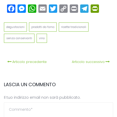
Facebook
Messenger
WhatsApp
Email
Twitter
Copy
Print
Teleg
Prin
Link
degustazioni
prodotti da forno
ricette tradizionali
senza conservanti
vino
Articolo precedente
Articolo successivo
LASCIA UN COMMENTO
Il tuo indirizzo email non sarà pubblicato.