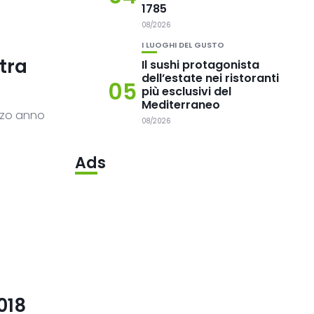
1785
08/2026
I LUOGHI DEL GUSTO
xtra
Il sushi protagonista
dell’estate nei ristoranti
05
più esclusivi del
Mediterraneo
erzo anno
08/2026
Ads
018