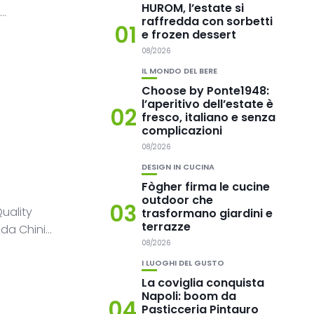
HUROM, l’estate si
..
raffredda con sorbetti
01
e frozen dessert
08/2026
IL MONDO DEL BERE
Choose by Ponte1948:
l’aperitivo dell’estate è
02
fresco, italiano e senza
complicazioni
08/2026
DESIGN IN CUCINA
Fògher firma le cucine
outdoor che
03
uality
trasformano giardini e
terrazze
a Chini...
08/2026
I LUOGHI DEL GUSTO
La coviglia conquista
Napoli: boom da
04
Pasticceria Pintauro