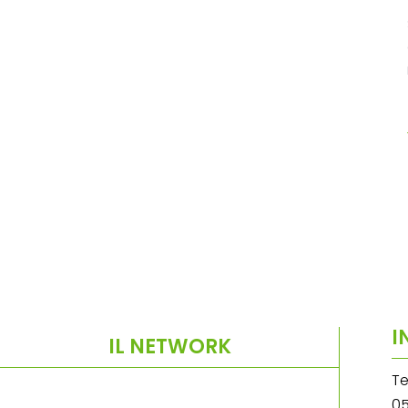
I
IL NETWORK
Te
05