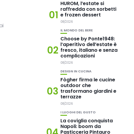
HUROM, l’estate si
raffredda con sorbetti
01
e frozen dessert
08/2026
ai
IL MONDO DEL BERE
Choose by Ponte1948:
l’aperitivo dell’estate è
02
fresco, italiano e senza
complicazioni
08/2026
DESIGN IN CUCINA
Fògher firma le cucine
outdoor che
03
trasformano giardini e
terrazze
08/2026
I LUOGHI DEL GUSTO
La coviglia conquista
Napoli: boom da
04
Pasticceria Pintauro