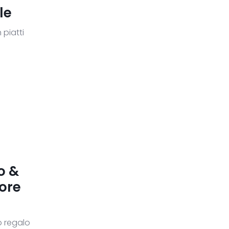
le
 piatti
o &
pore
o regalo