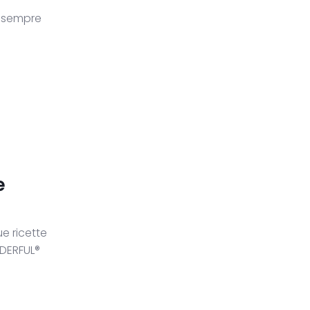
on sempre
e
ue ricette
NDERFUL®