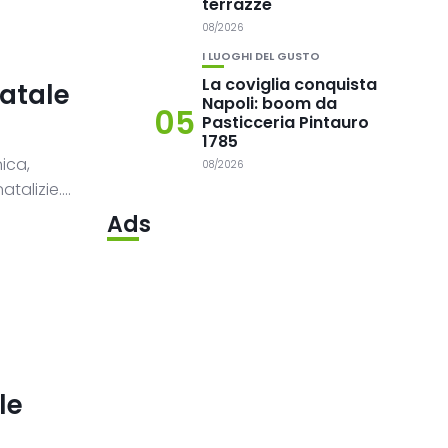
terrazze
08/2026
I LUOGHI DEL GUSTO
La coviglia conquista
Natale
Napoli: boom da
05
Pasticceria Pintauro
1785
ica,
08/2026
alizie....
Ads
le