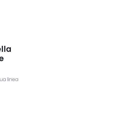
lla
ne
sua linea