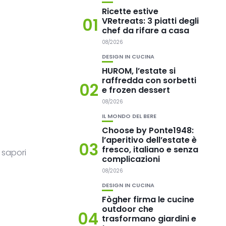
Ricette estive
01
VRetreats: 3 piatti degli
chef da rifare a casa
08/2026
DESIGN IN CUCINA
HUROM, l’estate si
raffredda con sorbetti
02
e frozen dessert
08/2026
IL MONDO DEL BERE
Choose by Ponte1948:
l’aperitivo dell’estate è
03
fresco, italiano e senza
i sapori
complicazioni
08/2026
DESIGN IN CUCINA
Fògher firma le cucine
outdoor che
04
trasformano giardini e