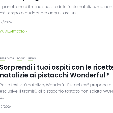
Il panettone è il re indiscusso delle feste natalizie, ma n
c’è tempo o budget per acquistare un...
12/2024
VAI ALL'ARTICOLO
FESTIVITÀ
FOOD
NEWS
Sorprendi i tuoi ospiti con le ricett
natalizie ai pistacchi Wonderful®
Per le festività natalizie, Wonderful Pistachios® propone d
esclusive: il tiramisù al pistacchio tostato non salato WO
e...
12/2024