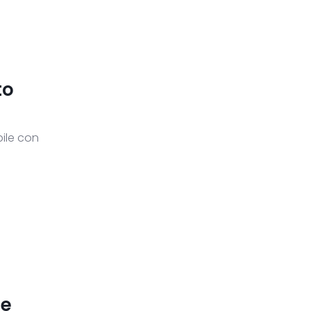
to
bile con
ce