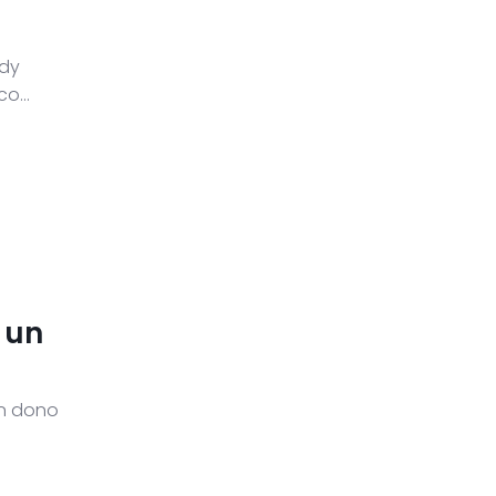
ady
o...
, un
un dono