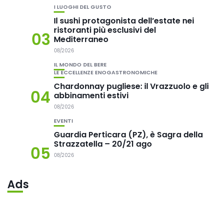
I LUOGHI DEL GUSTO
Il sushi protagonista dell’estate nei
ristoranti più esclusivi del
03
Mediterraneo
08/2026
IL MONDO DEL BERE
LE ECCELLENZE ENOGASTRONOMICHE
Chardonnay pugliese: il Vrazzuolo e gli
04
abbinamenti estivi
08/2026
EVENTI
Guardia Perticara (PZ), è Sagra della
Strazzatella – 20/21 ago
05
08/2026
Ads