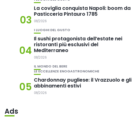
La coviglia conquista Napoli: boom da
Pasticceria Pintauro 1785
03
08/2026
I LUOGHI DEL GUSTO
Il sushi protagonista dell’estate nei
ristoranti più esclusivi del
04
Mediterraneo
08/2026
IL MONDO DEL BERE
LE ECCELLENZE ENOGASTRONOMICHE
Chardonnay pugliese: il Vrazzuolo e gli
05
abbinamenti estivi
08/2026
Ads