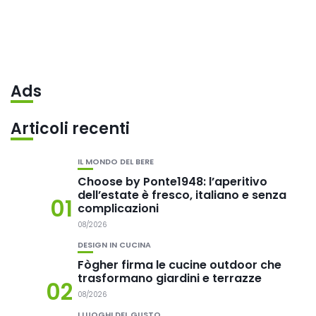
Ads
Articoli recenti
IL MONDO DEL BERE
Choose by Ponte1948: l’aperitivo
dell’estate è fresco, italiano e senza
01
complicazioni
08/2026
DESIGN IN CUCINA
Fògher firma le cucine outdoor che
trasformano giardini e terrazze
02
08/2026
I LUOGHI DEL GUSTO