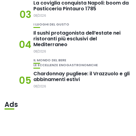
La coviglia conquista Napoli: boom da
Pasticceria Pintauro 1785
03
08/2026
I LUOGHI DEL GUSTO
Il sushi protagonista dell’estate nei
ristoranti più esclusivi del
04
Mediterraneo
08/2026
IL MONDO DEL BERE
LE ECCELLENZE ENOGASTRONOMICHE
Chardonnay pugliese: il Vrazzuolo e gli
05
abbinamenti estivi
08/2026
Ads